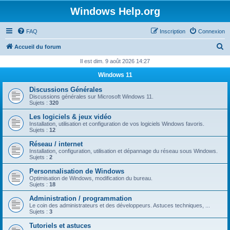
Windows Help.org
FAQ
Inscription
Connexion
R
Accueil du forum
e
Il est dim. 9 août 2026 14:27
c
Windows 11
h
Discussions Générales
e
Discussions générales sur Microsoft Windows 11.
Sujets :
320
r
Les logiciels & jeux vidéo
c
Installation, utilisation et configuration de vos logiciels Windows favoris.
Sujets :
12
h
Réseau / internet
e
Installation, configuration, utilisation et dépannage du réseau sous Windows.
Sujets :
2
r
Personnalisation de Windows
Optimisation de Windows, modification du bureau.
Sujets :
18
Administration / programmation
Le coin des administrateurs et des développeurs. Astuces techniques, ...
Sujets :
3
Tutoriels et astuces