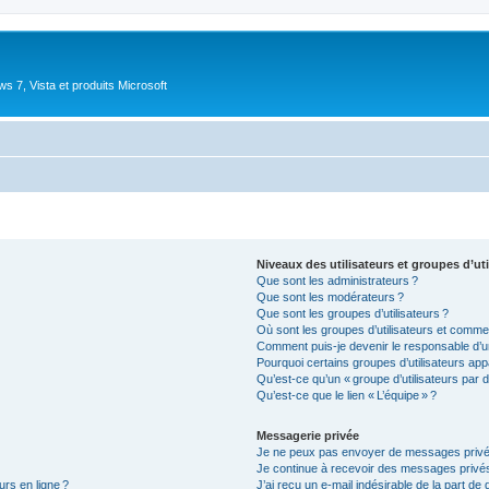
 7, Vista et produits Microsoft
Niveaux des utilisateurs et groupes d’uti
Que sont les administrateurs ?
Que sont les modérateurs ?
Que sont les groupes d’utilisateurs ?
Où sont les groupes d’utilisateurs et commen
Comment puis-je devenir le responsable d’un
Pourquoi certains groupes d’utilisateurs app
Qu’est-ce qu’un « groupe d’utilisateurs par d
Qu’est-ce que le lien « L’équipe » ?
Messagerie privée
Je ne peux pas envoyer de messages privé
Je continue à recevoir des messages privés 
urs en ligne ?
J’ai reçu un e-mail indésirable de la part de