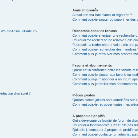
Amis et ignorés
À quoi sert ma liste d’amis et d’ignorés ?
Comment puis-je ajouter ou supprimer des uti
Recherche dans les forums
’e-mail d’un utilisateur ?
Comment puis-je effectuer une recherche d
Pourquoi ma recherche ne renvoie-t-elle auc
Pourquoi ma recherche renvoie-t-elle une p
Comment puis-je rechercher des membres 
Comment puis-je retrouver mes propres me
Favoris et abonnements
Quelle est la différence entre les favoris e
Comment puis-je ajouter aux favoris ou m’ab
Comment puis-je m’abonner à un forum spéc
Comment puis-je résilier mes abonnements
rédaction d’un sujet ?
Pièces jointes
Quelles pièces jointes sont autorisées sur 
Comment puis-je retrouver toutes mes pièce
À propos de phpBB
Qui a développé ce logiciel de forum de dis
Pourquoi la fonctionnalité X n’est-elle pas di
Qui dois-je contacter à propos de problèmes
Comment puis-je contacter un administrateu