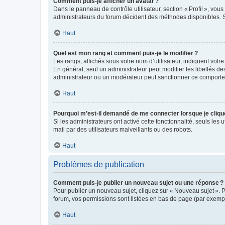
Comment puis-je afficher un avatar ?
Dans le panneau de contrôle utilisateur, section « Profil », vo
administrateurs du forum décident des méthodes disponibles. Si
Haut
Quel est mon rang et comment puis-je le modifier ?
Les rangs, affichés sous votre nom d’utilisateur, indiquent votr
En général, seul un administrateur peut modifier les libellés d
administrateur ou un modérateur peut sanctionner ce comport
Haut
Pourquoi m’est-il demandé de me connecter lorsque je clique s
Si les administrateurs ont activé cette fonctionnalité, seuls les 
mail par des utilisateurs malveillants ou des robots.
Haut
Problèmes de publication
Comment puis-je publier un nouveau sujet ou une réponse ?
Pour publier un nouveau sujet, cliquez sur « Nouveau sujet ». 
forum, vos permissions sont listées en bas de page (par exempl
Haut