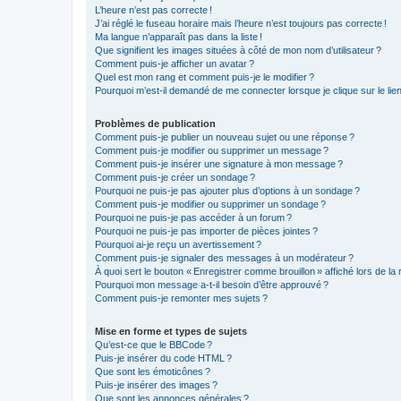
L’heure n’est pas correcte !
J’ai réglé le fuseau horaire mais l’heure n’est toujours pas correcte !
Ma langue n’apparaît pas dans la liste !
Que signifient les images situées à côté de mon nom d’utilisateur ?
Comment puis-je afficher un avatar ?
Quel est mon rang et comment puis-je le modifier ?
Pourquoi m’est-il demandé de me connecter lorsque je clique sur le lien d
Problèmes de publication
Comment puis-je publier un nouveau sujet ou une réponse ?
Comment puis-je modifier ou supprimer un message ?
Comment puis-je insérer une signature à mon message ?
Comment puis-je créer un sondage ?
Pourquoi ne puis-je pas ajouter plus d’options à un sondage ?
Comment puis-je modifier ou supprimer un sondage ?
Pourquoi ne puis-je pas accéder à un forum ?
Pourquoi ne puis-je pas importer de pièces jointes ?
Pourquoi ai-je reçu un avertissement ?
Comment puis-je signaler des messages à un modérateur ?
À quoi sert le bouton « Enregistrer comme brouillon » affiché lors de la 
Pourquoi mon message a-t-il besoin d’être approuvé ?
Comment puis-je remonter mes sujets ?
Mise en forme et types de sujets
Qu’est-ce que le BBCode ?
Puis-je insérer du code HTML ?
Que sont les émoticônes ?
Puis-je insérer des images ?
Que sont les annonces générales ?