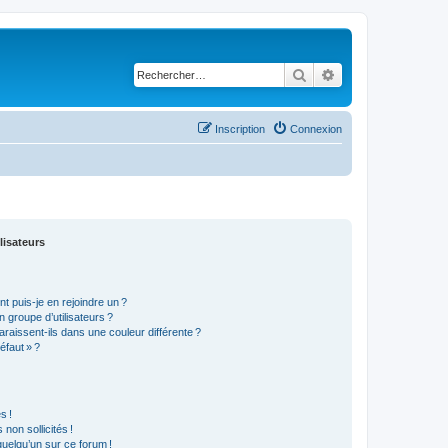
Rechercher
Recherche avancé
Inscription
Connexion
lisateurs
t puis-je en rejoindre un ?
 groupe d’utilisateurs ?
araissent-ils dans une couleur différente ?
éfaut » ?
s !
non sollicités !
 quelqu’un sur ce forum !