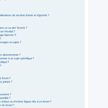
lisateurs de ma liste d’amis et d’ignorés ?
ans un ou des forums ?
un résultat ?
age blanche ?!
?
ssages et sujets ?
t les abonnements ?
onner à un sujet spécifique ?
ifique ?
 ?
ce forum ?
s jointes ?
cussions ?
sponible ?
 d’abus ou d’ordres légaux liés à ce forum ?
r du forum ?