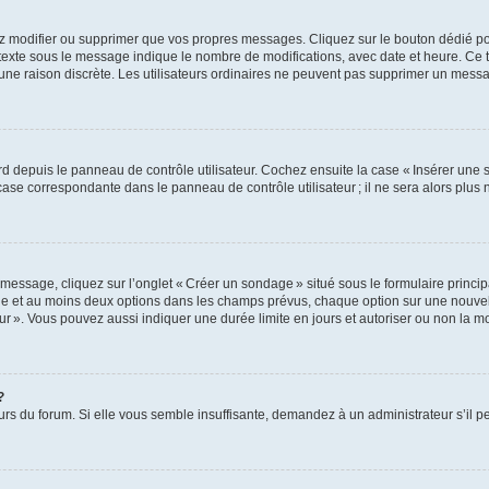
z modifier ou supprimer que vos propres messages. Cliquez sur le bouton dédié pou
 texte sous le message indique le nombre de modifications, avec date et heure. Ce t
 une raison discrète. Les utilisateurs ordinaires ne peuvent pas supprimer un mes
 depuis le panneau de contrôle utilisateur. Cochez ensuite la case « Insérer une 
ase correspondante dans le panneau de contrôle utilisateur ; il ne sera alors plu
essage, cliquez sur l’onglet « Créer un sondage » situé sous le formulaire principa
ge et au moins deux options dans les champs prévus, chaque option sur une nouvell
teur ». Vous pouvez aussi indiquer une durée limite en jours et autoriser ou non la mo
?
eurs du forum. Si elle vous semble insuffisante, demandez à un administrateur s’il p