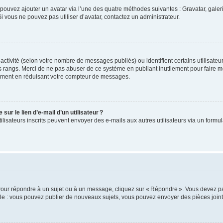
us pouvez ajouter un avatar via l’une des quatre méthodes suivantes : Gravatar, gale
 vous ne pouvez pas utiliser d’avatar, contactez un administrateur.
e activité (selon votre nombre de messages publiés) ou identifient certains utilisate
es rangs. Merci de ne pas abuser de ce système en publiant inutilement pour faire m
ement en réduisant votre compteur de messages.
ur le lien d’e-mail d’un utilisateur ?
utilisateurs inscrits peuvent envoyer des e-mails aux autres utilisateurs via un formu
Pour répondre à un sujet ou à un message, cliquez sur « Répondre ». Vous devez pa
e : vous pouvez publier de nouveaux sujets, vous pouvez envoyer des pièces jointe