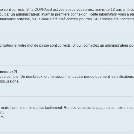
se sont corrects. Si la COPPA est activée et que vous aviez moins de 13 ans à l’inscr
u par un administrateur) avant la première connexion : cette information vous a été 
 mauvaise adresse, ou l’e-mail a été filtré comme pourriel. Si l’adresse était correc
lisateur et votre mot de passe sont corrects. Si oui, contactez un administrateur pou
nnecter ?!
 votre compte. De nombreux forums suppriment aussi périodiquement les utilisateurs
discussions.
ais il peut être réinitialisé facilement. Rendez-vous sur la page de connexion et 
nt.
um.