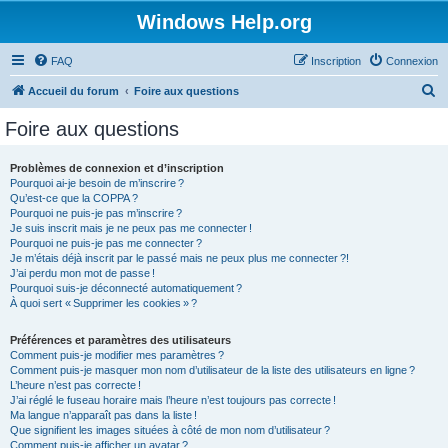
Windows Help.org
FAQ
Inscription
Connexion
R
Accueil du forum
Foire aux questions
e
Foire aux questions
c
h
Problèmes de connexion et d’inscription
Pourquoi ai-je besoin de m’inscrire ?
e
Qu’est-ce que la COPPA ?
r
Pourquoi ne puis-je pas m’inscrire ?
Je suis inscrit mais je ne peux pas me connecter !
c
Pourquoi ne puis-je pas me connecter ?
Je m’étais déjà inscrit par le passé mais ne peux plus me connecter ?!
h
J’ai perdu mon mot de passe !
e
Pourquoi suis-je déconnecté automatiquement ?
À quoi sert « Supprimer les cookies » ?
r
Préférences et paramètres des utilisateurs
Comment puis-je modifier mes paramètres ?
Comment puis-je masquer mon nom d’utilisateur de la liste des utilisateurs en ligne ?
L’heure n’est pas correcte !
J’ai réglé le fuseau horaire mais l’heure n’est toujours pas correcte !
Ma langue n’apparaît pas dans la liste !
Que signifient les images situées à côté de mon nom d’utilisateur ?
Comment puis-je afficher un avatar ?