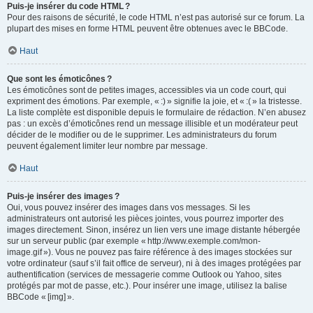
Puis-je insérer du code HTML ?
Pour des raisons de sécurité, le code HTML n’est pas autorisé sur ce forum. La
plupart des mises en forme HTML peuvent être obtenues avec le BBCode.
Haut
Que sont les émoticônes ?
Les émoticônes sont de petites images, accessibles via un code court, qui
expriment des émotions. Par exemple, « :) » signifie la joie, et « :( » la tristesse.
La liste complète est disponible depuis le formulaire de rédaction. N’en abusez
pas : un excès d’émoticônes rend un message illisible et un modérateur peut
décider de le modifier ou de le supprimer. Les administrateurs du forum
peuvent également limiter leur nombre par message.
Haut
Puis-je insérer des images ?
Oui, vous pouvez insérer des images dans vos messages. Si les
administrateurs ont autorisé les pièces jointes, vous pourrez importer des
images directement. Sinon, insérez un lien vers une image distante hébergée
sur un serveur public (par exemple « http://www.exemple.com/mon-
image.gif »). Vous ne pouvez pas faire référence à des images stockées sur
votre ordinateur (sauf s’il fait office de serveur), ni à des images protégées par
authentification (services de messagerie comme Outlook ou Yahoo, sites
protégés par mot de passe, etc.). Pour insérer une image, utilisez la balise
BBCode « [img] ».