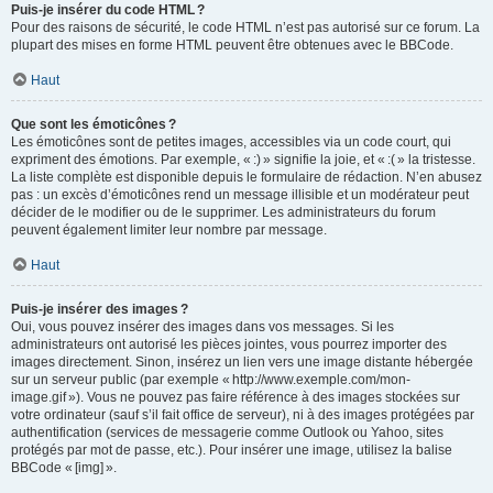
Puis-je insérer du code HTML ?
Pour des raisons de sécurité, le code HTML n’est pas autorisé sur ce forum. La
plupart des mises en forme HTML peuvent être obtenues avec le BBCode.
Haut
Que sont les émoticônes ?
Les émoticônes sont de petites images, accessibles via un code court, qui
expriment des émotions. Par exemple, « :) » signifie la joie, et « :( » la tristesse.
La liste complète est disponible depuis le formulaire de rédaction. N’en abusez
pas : un excès d’émoticônes rend un message illisible et un modérateur peut
décider de le modifier ou de le supprimer. Les administrateurs du forum
peuvent également limiter leur nombre par message.
Haut
Puis-je insérer des images ?
Oui, vous pouvez insérer des images dans vos messages. Si les
administrateurs ont autorisé les pièces jointes, vous pourrez importer des
images directement. Sinon, insérez un lien vers une image distante hébergée
sur un serveur public (par exemple « http://www.exemple.com/mon-
image.gif »). Vous ne pouvez pas faire référence à des images stockées sur
votre ordinateur (sauf s’il fait office de serveur), ni à des images protégées par
authentification (services de messagerie comme Outlook ou Yahoo, sites
protégés par mot de passe, etc.). Pour insérer une image, utilisez la balise
BBCode « [img] ».