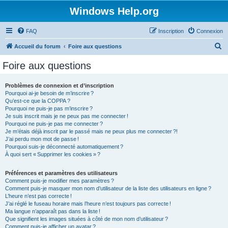
Windows Help.org
FAQ
Inscription
Connexion
R
Accueil du forum
Foire aux questions
e
Foire aux questions
c
h
Problèmes de connexion et d’inscription
Pourquoi ai-je besoin de m’inscrire ?
e
Qu’est-ce que la COPPA ?
r
Pourquoi ne puis-je pas m’inscrire ?
Je suis inscrit mais je ne peux pas me connecter !
c
Pourquoi ne puis-je pas me connecter ?
Je m’étais déjà inscrit par le passé mais ne peux plus me connecter ?!
h
J’ai perdu mon mot de passe !
e
Pourquoi suis-je déconnecté automatiquement ?
À quoi sert « Supprimer les cookies » ?
r
Préférences et paramètres des utilisateurs
Comment puis-je modifier mes paramètres ?
Comment puis-je masquer mon nom d’utilisateur de la liste des utilisateurs en ligne ?
L’heure n’est pas correcte !
J’ai réglé le fuseau horaire mais l’heure n’est toujours pas correcte !
Ma langue n’apparaît pas dans la liste !
Que signifient les images situées à côté de mon nom d’utilisateur ?
Comment puis-je afficher un avatar ?