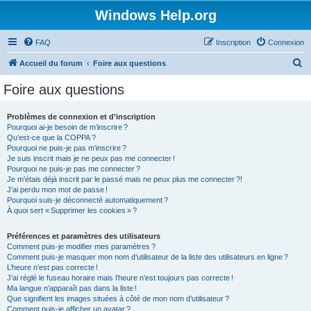
Windows Help.org
FAQ
Inscription
Connexion
R
Accueil du forum
Foire aux questions
e
Foire aux questions
c
h
Problèmes de connexion et d’inscription
Pourquoi ai-je besoin de m’inscrire ?
e
Qu’est-ce que la COPPA ?
r
Pourquoi ne puis-je pas m’inscrire ?
Je suis inscrit mais je ne peux pas me connecter !
c
Pourquoi ne puis-je pas me connecter ?
Je m’étais déjà inscrit par le passé mais ne peux plus me connecter ?!
h
J’ai perdu mon mot de passe !
e
Pourquoi suis-je déconnecté automatiquement ?
À quoi sert « Supprimer les cookies » ?
r
Préférences et paramètres des utilisateurs
Comment puis-je modifier mes paramètres ?
Comment puis-je masquer mon nom d’utilisateur de la liste des utilisateurs en ligne ?
L’heure n’est pas correcte !
J’ai réglé le fuseau horaire mais l’heure n’est toujours pas correcte !
Ma langue n’apparaît pas dans la liste !
Que signifient les images situées à côté de mon nom d’utilisateur ?
Comment puis-je afficher un avatar ?