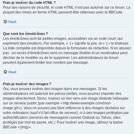
Puis-je insérer du code HTML ?
Pour des raisons de sécurité, le code HTML n’est pas autorisé sur ce forum. La
plupart des mises en forme HTML peuvent être obtenues avec le BBCode.
Haut
Que sont les émoticônes ?
Les émoticônes sont de petites images, accessibles via un code court, qui
expriment des émotions. Par exemple, « :) » signifie la joie, et « :( » la tristesse.
La liste complète est disponible depuis le formulaire de rédaction. N’en abusez
pas : un excès d’émoticônes rend un message illisible et un modérateur peut
décider de le modifier ou de le supprimer. Les administrateurs du forum
peuvent également limiter leur nombre par message.
Haut
Puis-je insérer des images ?
Oui, vous pouvez insérer des images dans vos messages. Si les
administrateurs ont autorisé les pièces jointes, vous pourrez importer des
images directement. Sinon, insérez un lien vers une image distante hébergée
sur un serveur public (par exemple « http://www.exemple.com/mon-
image.gif »). Vous ne pouvez pas faire référence à des images stockées sur
votre ordinateur (sauf s’il fait office de serveur), ni à des images protégées par
authentification (services de messagerie comme Outlook ou Yahoo, sites
protégés par mot de passe, etc.). Pour insérer une image, utilisez la balise
BBCode « [img] ».