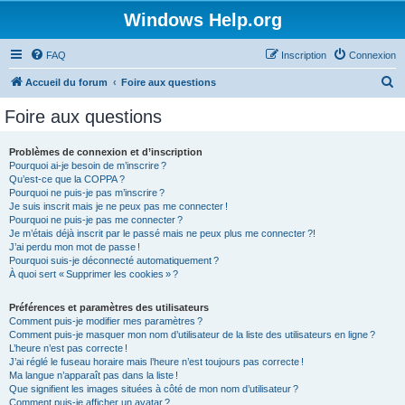
Windows Help.org
FAQ
Inscription
Connexion
R
Accueil du forum
Foire aux questions
e
Foire aux questions
c
h
Problèmes de connexion et d’inscription
Pourquoi ai-je besoin de m’inscrire ?
e
Qu’est-ce que la COPPA ?
r
Pourquoi ne puis-je pas m’inscrire ?
Je suis inscrit mais je ne peux pas me connecter !
c
Pourquoi ne puis-je pas me connecter ?
Je m’étais déjà inscrit par le passé mais ne peux plus me connecter ?!
h
J’ai perdu mon mot de passe !
e
Pourquoi suis-je déconnecté automatiquement ?
À quoi sert « Supprimer les cookies » ?
r
Préférences et paramètres des utilisateurs
Comment puis-je modifier mes paramètres ?
Comment puis-je masquer mon nom d’utilisateur de la liste des utilisateurs en ligne ?
L’heure n’est pas correcte !
J’ai réglé le fuseau horaire mais l’heure n’est toujours pas correcte !
Ma langue n’apparaît pas dans la liste !
Que signifient les images situées à côté de mon nom d’utilisateur ?
Comment puis-je afficher un avatar ?