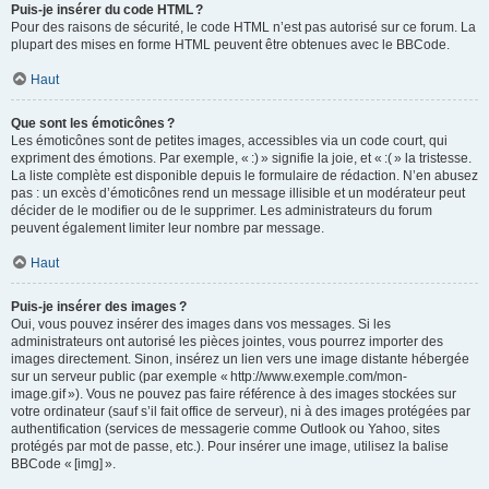
Puis-je insérer du code HTML ?
Pour des raisons de sécurité, le code HTML n’est pas autorisé sur ce forum. La
plupart des mises en forme HTML peuvent être obtenues avec le BBCode.
Haut
Que sont les émoticônes ?
Les émoticônes sont de petites images, accessibles via un code court, qui
expriment des émotions. Par exemple, « :) » signifie la joie, et « :( » la tristesse.
La liste complète est disponible depuis le formulaire de rédaction. N’en abusez
pas : un excès d’émoticônes rend un message illisible et un modérateur peut
décider de le modifier ou de le supprimer. Les administrateurs du forum
peuvent également limiter leur nombre par message.
Haut
Puis-je insérer des images ?
Oui, vous pouvez insérer des images dans vos messages. Si les
administrateurs ont autorisé les pièces jointes, vous pourrez importer des
images directement. Sinon, insérez un lien vers une image distante hébergée
sur un serveur public (par exemple « http://www.exemple.com/mon-
image.gif »). Vous ne pouvez pas faire référence à des images stockées sur
votre ordinateur (sauf s’il fait office de serveur), ni à des images protégées par
authentification (services de messagerie comme Outlook ou Yahoo, sites
protégés par mot de passe, etc.). Pour insérer une image, utilisez la balise
BBCode « [img] ».