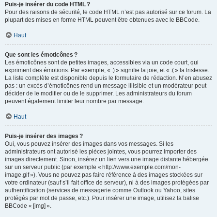
Puis-je insérer du code HTML ?
Pour des raisons de sécurité, le code HTML n’est pas autorisé sur ce forum. La
plupart des mises en forme HTML peuvent être obtenues avec le BBCode.
Haut
Que sont les émoticônes ?
Les émoticônes sont de petites images, accessibles via un code court, qui
expriment des émotions. Par exemple, « :) » signifie la joie, et « :( » la tristesse.
La liste complète est disponible depuis le formulaire de rédaction. N’en abusez
pas : un excès d’émoticônes rend un message illisible et un modérateur peut
décider de le modifier ou de le supprimer. Les administrateurs du forum
peuvent également limiter leur nombre par message.
Haut
Puis-je insérer des images ?
Oui, vous pouvez insérer des images dans vos messages. Si les
administrateurs ont autorisé les pièces jointes, vous pourrez importer des
images directement. Sinon, insérez un lien vers une image distante hébergée
sur un serveur public (par exemple « http://www.exemple.com/mon-
image.gif »). Vous ne pouvez pas faire référence à des images stockées sur
votre ordinateur (sauf s’il fait office de serveur), ni à des images protégées par
authentification (services de messagerie comme Outlook ou Yahoo, sites
protégés par mot de passe, etc.). Pour insérer une image, utilisez la balise
BBCode « [img] ».