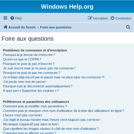
Windows Help.org
FAQ
Inscription
Connexion
R
Accueil du forum
Foire aux questions
e
Foire aux questions
c
h
Problèmes de connexion et d’inscription
Pourquoi ai-je besoin de m’inscrire ?
e
Qu’est-ce que la COPPA ?
r
Pourquoi ne puis-je pas m’inscrire ?
Je suis inscrit mais je ne peux pas me connecter !
c
Pourquoi ne puis-je pas me connecter ?
Je m’étais déjà inscrit par le passé mais ne peux plus me connecter ?!
h
J’ai perdu mon mot de passe !
e
Pourquoi suis-je déconnecté automatiquement ?
À quoi sert « Supprimer les cookies » ?
r
Préférences et paramètres des utilisateurs
Comment puis-je modifier mes paramètres ?
Comment puis-je masquer mon nom d’utilisateur de la liste des utilisateurs en ligne ?
L’heure n’est pas correcte !
J’ai réglé le fuseau horaire mais l’heure n’est toujours pas correcte !
Ma langue n’apparaît pas dans la liste !
Que signifient les images situées à côté de mon nom d’utilisateur ?
Comment puis-je afficher un avatar ?