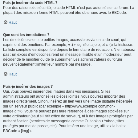
Puis-je insérer du code HTML ?
Pour des raisons de sécurité, le code HTML n’est pas autorisé sur ce forum. La
plupart des mises en forme HTML peuvent être obtenues avec le BBCode.
Haut
Que sont les émoticônes ?
Les émoticônes sont de petites images, accessibles via un code court, qui
expriment des émotions. Par exemple, « :) » signifie la joie, et « :( » la tristesse.
La liste complète est disponible depuis le formulaire de rédaction. N’en abusez
pas : un excès d’émoticônes rend un message illisible et un modérateur peut
décider de le modifier ou de le supprimer. Les administrateurs du forum
peuvent également limiter leur nombre par message.
Haut
Puis-je insérer des images ?
Oui, vous pouvez insérer des images dans vos messages. Si les
administrateurs ont autorisé les pièces jointes, vous pourrez importer des
images directement. Sinon, insérez un lien vers une image distante hébergée
sur un serveur public (par exemple « http://www.exemple.com/mon-
image.gif »). Vous ne pouvez pas faire référence à des images stockées sur
votre ordinateur (sauf s’il fait office de serveur), ni à des images protégées par
authentification (services de messagerie comme Outlook ou Yahoo, sites
protégés par mot de passe, etc.). Pour insérer une image, utilisez la balise
BBCode « [img] ».