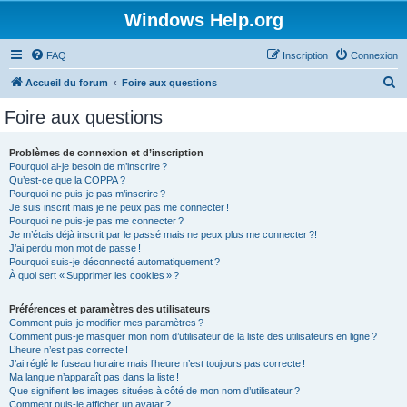
Windows Help.org
FAQ
Inscription
Connexion
R
Accueil du forum
Foire aux questions
e
Foire aux questions
c
h
Problèmes de connexion et d’inscription
Pourquoi ai-je besoin de m’inscrire ?
e
Qu’est-ce que la COPPA ?
r
Pourquoi ne puis-je pas m’inscrire ?
Je suis inscrit mais je ne peux pas me connecter !
c
Pourquoi ne puis-je pas me connecter ?
Je m’étais déjà inscrit par le passé mais ne peux plus me connecter ?!
h
J’ai perdu mon mot de passe !
e
Pourquoi suis-je déconnecté automatiquement ?
À quoi sert « Supprimer les cookies » ?
r
Préférences et paramètres des utilisateurs
Comment puis-je modifier mes paramètres ?
Comment puis-je masquer mon nom d’utilisateur de la liste des utilisateurs en ligne ?
L’heure n’est pas correcte !
J’ai réglé le fuseau horaire mais l’heure n’est toujours pas correcte !
Ma langue n’apparaît pas dans la liste !
Que signifient les images situées à côté de mon nom d’utilisateur ?
Comment puis-je afficher un avatar ?