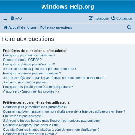
Windows Help.org
FAQ
Inscription
Connexion
R
Accueil du forum
Foire aux questions
e
Foire aux questions
c
h
Problèmes de connexion et d’inscription
Pourquoi ai-je besoin de m’inscrire ?
e
Qu’est-ce que la COPPA ?
r
Pourquoi ne puis-je pas m’inscrire ?
Je suis inscrit mais je ne peux pas me connecter !
c
Pourquoi ne puis-je pas me connecter ?
Je m’étais déjà inscrit par le passé mais ne peux plus me connecter ?!
h
J’ai perdu mon mot de passe !
e
Pourquoi suis-je déconnecté automatiquement ?
À quoi sert « Supprimer les cookies » ?
r
Préférences et paramètres des utilisateurs
Comment puis-je modifier mes paramètres ?
Comment puis-je masquer mon nom d’utilisateur de la liste des utilisateurs en ligne ?
L’heure n’est pas correcte !
J’ai réglé le fuseau horaire mais l’heure n’est toujours pas correcte !
Ma langue n’apparaît pas dans la liste !
Que signifient les images situées à côté de mon nom d’utilisateur ?
Comment puis-je afficher un avatar ?