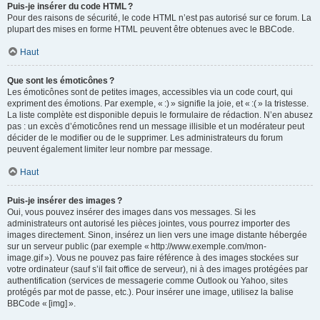
Puis-je insérer du code HTML ?
Pour des raisons de sécurité, le code HTML n’est pas autorisé sur ce forum. La
plupart des mises en forme HTML peuvent être obtenues avec le BBCode.
Haut
Que sont les émoticônes ?
Les émoticônes sont de petites images, accessibles via un code court, qui
expriment des émotions. Par exemple, « :) » signifie la joie, et « :( » la tristesse.
La liste complète est disponible depuis le formulaire de rédaction. N’en abusez
pas : un excès d’émoticônes rend un message illisible et un modérateur peut
décider de le modifier ou de le supprimer. Les administrateurs du forum
peuvent également limiter leur nombre par message.
Haut
Puis-je insérer des images ?
Oui, vous pouvez insérer des images dans vos messages. Si les
administrateurs ont autorisé les pièces jointes, vous pourrez importer des
images directement. Sinon, insérez un lien vers une image distante hébergée
sur un serveur public (par exemple « http://www.exemple.com/mon-
image.gif »). Vous ne pouvez pas faire référence à des images stockées sur
votre ordinateur (sauf s’il fait office de serveur), ni à des images protégées par
authentification (services de messagerie comme Outlook ou Yahoo, sites
protégés par mot de passe, etc.). Pour insérer une image, utilisez la balise
BBCode « [img] ».