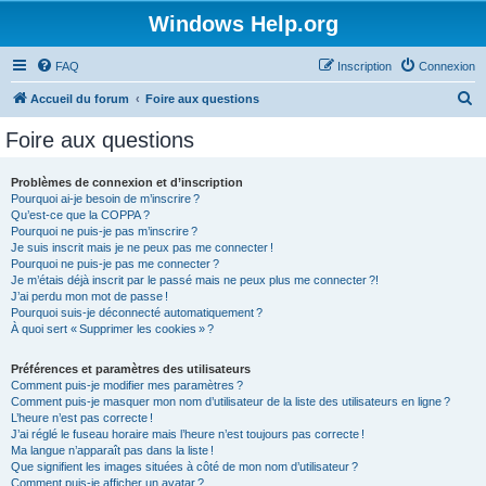
Windows Help.org
FAQ
Inscription
Connexion
R
Accueil du forum
Foire aux questions
e
Foire aux questions
c
h
Problèmes de connexion et d’inscription
Pourquoi ai-je besoin de m’inscrire ?
e
Qu’est-ce que la COPPA ?
r
Pourquoi ne puis-je pas m’inscrire ?
Je suis inscrit mais je ne peux pas me connecter !
c
Pourquoi ne puis-je pas me connecter ?
Je m’étais déjà inscrit par le passé mais ne peux plus me connecter ?!
h
J’ai perdu mon mot de passe !
e
Pourquoi suis-je déconnecté automatiquement ?
À quoi sert « Supprimer les cookies » ?
r
Préférences et paramètres des utilisateurs
Comment puis-je modifier mes paramètres ?
Comment puis-je masquer mon nom d’utilisateur de la liste des utilisateurs en ligne ?
L’heure n’est pas correcte !
J’ai réglé le fuseau horaire mais l’heure n’est toujours pas correcte !
Ma langue n’apparaît pas dans la liste !
Que signifient les images situées à côté de mon nom d’utilisateur ?
Comment puis-je afficher un avatar ?