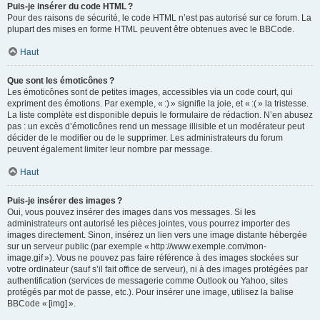
Puis-je insérer du code HTML ?
Pour des raisons de sécurité, le code HTML n’est pas autorisé sur ce forum. La
plupart des mises en forme HTML peuvent être obtenues avec le BBCode.
Haut
Que sont les émoticônes ?
Les émoticônes sont de petites images, accessibles via un code court, qui
expriment des émotions. Par exemple, « :) » signifie la joie, et « :( » la tristesse.
La liste complète est disponible depuis le formulaire de rédaction. N’en abusez
pas : un excès d’émoticônes rend un message illisible et un modérateur peut
décider de le modifier ou de le supprimer. Les administrateurs du forum
peuvent également limiter leur nombre par message.
Haut
Puis-je insérer des images ?
Oui, vous pouvez insérer des images dans vos messages. Si les
administrateurs ont autorisé les pièces jointes, vous pourrez importer des
images directement. Sinon, insérez un lien vers une image distante hébergée
sur un serveur public (par exemple « http://www.exemple.com/mon-
image.gif »). Vous ne pouvez pas faire référence à des images stockées sur
votre ordinateur (sauf s’il fait office de serveur), ni à des images protégées par
authentification (services de messagerie comme Outlook ou Yahoo, sites
protégés par mot de passe, etc.). Pour insérer une image, utilisez la balise
BBCode « [img] ».