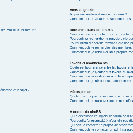
Amis et ignorés
À quoi sert ma liste d’amis et d’ignorés ?
Comment puis-je ajouter ou supprimer des uti
Recherche dans les forums
’e-mail d’un utilisateur ?
Comment puis-je effectuer une recherche d
Pourquoi ma recherche ne renvoie-t-elle auc
Pourquoi ma recherche renvoie-t-elle une p
Comment puis-je rechercher des membres 
Comment puis-je retrouver mes propres me
Favoris et abonnements
Quelle est la différence entre les favoris e
Comment puis-je ajouter aux favoris ou m’ab
Comment puis-je m’abonner à un forum spéc
Comment puis-je résilier mes abonnements
rédaction d’un sujet ?
Pièces jointes
Quelles pièces jointes sont autorisées sur 
Comment puis-je retrouver toutes mes pièce
À propos de phpBB
Qui a développé ce logiciel de forum de dis
Pourquoi la fonctionnalité X n’est-elle pas di
Qui dois-je contacter à propos de problèmes
Comment puis-je contacter un administrateu