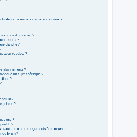
lisateurs de ma liste d’amis et d’ignorés ?
ans un ou des forums ?
un résultat ?
age blanche ?!
?
ssages et sujets ?
t les abonnements ?
onner à un sujet spécifique ?
ifique ?
 ?
ce forum ?
s jointes ?
cussions ?
sponible ?
 d’abus ou d’ordres légaux liés à ce forum ?
r du forum ?