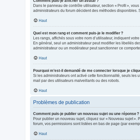
Comment puis-je afficher un avatar ?
Dans le panneau de contrôle utilisateur, section « Profil », vo
administrateurs du forum décident des méthodes disponibles. Si
Haut
Quel est mon rang et comment puis-je le modifier ?
Les rangs, affichés sous votre nom d’utilisateur, indiquent votr
En général, seul un administrateur peut modifier les libellés d
administrateur ou un modérateur peut sanctionner ce comport
Haut
Pourquoi m’est-il demandé de me connecter lorsque je clique s
Si les administrateurs ont activé cette fonctionnalité, seuls les 
mail par des utilisateurs malveillants ou des robots.
Haut
Problèmes de publication
Comment puis-je publier un nouveau sujet ou une réponse ?
Pour publier un nouveau sujet, cliquez sur « Nouveau sujet ». 
forum, vos permissions sont listées en bas de page (par exempl
Haut