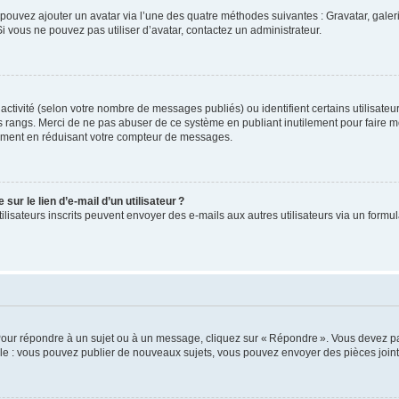
us pouvez ajouter un avatar via l’une des quatre méthodes suivantes : Gravatar, gale
 vous ne pouvez pas utiliser d’avatar, contactez un administrateur.
e activité (selon votre nombre de messages publiés) ou identifient certains utilisate
es rangs. Merci de ne pas abuser de ce système en publiant inutilement pour faire m
ement en réduisant votre compteur de messages.
ur le lien d’e-mail d’un utilisateur ?
utilisateurs inscrits peuvent envoyer des e-mails aux autres utilisateurs via un formu
Pour répondre à un sujet ou à un message, cliquez sur « Répondre ». Vous devez pa
e : vous pouvez publier de nouveaux sujets, vous pouvez envoyer des pièces jointe