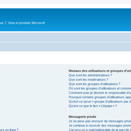
 7, Vista et produits Microsoft
Niveaux des utilisateurs et groupes d’uti
Que sont les administrateurs ?
Que sont les modérateurs ?
Que sont les groupes d’utilisateurs ?
Où sont les groupes d’utilisateurs et commen
Comment puis-je devenir le responsable d’un
Pourquoi certains groupes d’utilisateurs app
Qu’est-ce qu’un « groupe d’utilisateurs par d
Qu’est-ce que le lien « L’équipe » ?
Messagerie privée
Je ne peux pas envoyer de messages privé
Je continue à recevoir des messages privés 
urs en ligne ?
J’ai reçu un e-mail indésirable de la part de