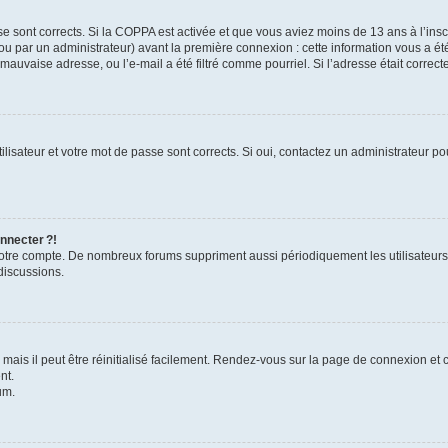
se sont corrects. Si la COPPA est activée et que vous aviez moins de 13 ans à l’inscr
u par un administrateur) avant la première connexion : cette information vous a été 
 mauvaise adresse, ou l’e-mail a été filtré comme pourriel. Si l’adresse était correc
lisateur et votre mot de passe sont corrects. Si oui, contactez un administrateur pou
nnecter ?!
 votre compte. De nombreux forums suppriment aussi périodiquement les utilisateurs
discussions.
ais il peut être réinitialisé facilement. Rendez-vous sur la page de connexion et 
nt.
um.