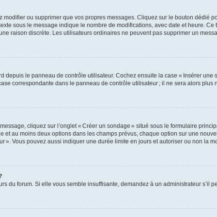
z modifier ou supprimer que vos propres messages. Cliquez sur le bouton dédié pou
 texte sous le message indique le nombre de modifications, avec date et heure. Ce t
 une raison discrète. Les utilisateurs ordinaires ne peuvent pas supprimer un mes
 depuis le panneau de contrôle utilisateur. Cochez ensuite la case « Insérer une 
ase correspondante dans le panneau de contrôle utilisateur ; il ne sera alors plu
essage, cliquez sur l’onglet « Créer un sondage » situé sous le formulaire principa
ge et au moins deux options dans les champs prévus, chaque option sur une nouvell
teur ». Vous pouvez aussi indiquer une durée limite en jours et autoriser ou non la mo
?
eurs du forum. Si elle vous semble insuffisante, demandez à un administrateur s’il p