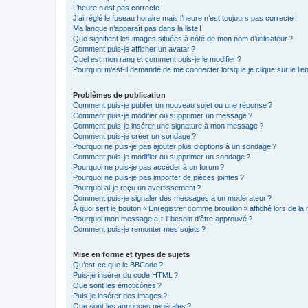
L’heure n’est pas correcte !
J’ai réglé le fuseau horaire mais l’heure n’est toujours pas correcte !
Ma langue n’apparaît pas dans la liste !
Que signifient les images situées à côté de mon nom d’utilisateur ?
Comment puis-je afficher un avatar ?
Quel est mon rang et comment puis-je le modifier ?
Pourquoi m’est-il demandé de me connecter lorsque je clique sur le lien d
Problèmes de publication
Comment puis-je publier un nouveau sujet ou une réponse ?
Comment puis-je modifier ou supprimer un message ?
Comment puis-je insérer une signature à mon message ?
Comment puis-je créer un sondage ?
Pourquoi ne puis-je pas ajouter plus d’options à un sondage ?
Comment puis-je modifier ou supprimer un sondage ?
Pourquoi ne puis-je pas accéder à un forum ?
Pourquoi ne puis-je pas importer de pièces jointes ?
Pourquoi ai-je reçu un avertissement ?
Comment puis-je signaler des messages à un modérateur ?
À quoi sert le bouton « Enregistrer comme brouillon » affiché lors de la 
Pourquoi mon message a-t-il besoin d’être approuvé ?
Comment puis-je remonter mes sujets ?
Mise en forme et types de sujets
Qu’est-ce que le BBCode ?
Puis-je insérer du code HTML ?
Que sont les émoticônes ?
Puis-je insérer des images ?
Que sont les annonces générales ?