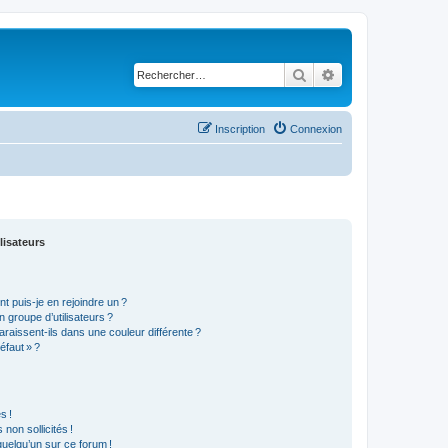
Rechercher
Recherche avancé
Inscription
Connexion
lisateurs
t puis-je en rejoindre un ?
 groupe d’utilisateurs ?
araissent-ils dans une couleur différente ?
éfaut » ?
s !
non sollicités !
 quelqu’un sur ce forum !