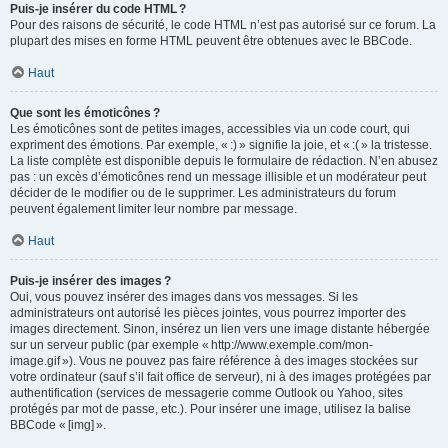
Puis-je insérer du code HTML ?
Pour des raisons de sécurité, le code HTML n’est pas autorisé sur ce forum. La
plupart des mises en forme HTML peuvent être obtenues avec le BBCode.
Haut
Que sont les émoticônes ?
Les émoticônes sont de petites images, accessibles via un code court, qui
expriment des émotions. Par exemple, « :) » signifie la joie, et « :( » la tristesse.
La liste complète est disponible depuis le formulaire de rédaction. N’en abusez
pas : un excès d’émoticônes rend un message illisible et un modérateur peut
décider de le modifier ou de le supprimer. Les administrateurs du forum
peuvent également limiter leur nombre par message.
Haut
Puis-je insérer des images ?
Oui, vous pouvez insérer des images dans vos messages. Si les
administrateurs ont autorisé les pièces jointes, vous pourrez importer des
images directement. Sinon, insérez un lien vers une image distante hébergée
sur un serveur public (par exemple « http://www.exemple.com/mon-
image.gif »). Vous ne pouvez pas faire référence à des images stockées sur
votre ordinateur (sauf s’il fait office de serveur), ni à des images protégées par
authentification (services de messagerie comme Outlook ou Yahoo, sites
protégés par mot de passe, etc.). Pour insérer une image, utilisez la balise
BBCode « [img] ».