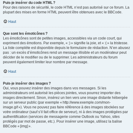
Puis-je insérer du code HTML ?
Pour des raisons de sécurité, le code HTML n’est pas autorisé sur ce forum. La
plupart des mises en forme HTML peuvent être obtenues avec le BBCode.
Haut
Que sont les émoticônes ?
Les émoticônes sont de petites images, accessibles via un code court, qui
expriment des émotions. Par exemple, « :) » signifie la joie, et « :( » la tristesse.
La liste complète est disponible depuis le formulaire de rédaction. N’en abusez
pas : un excès d’émoticônes rend un message illisible et un modérateur peut
décider de le modifier ou de le supprimer. Les administrateurs du forum
peuvent également limiter leur nombre par message.
Haut
Puis-je insérer des images ?
Oui, vous pouvez insérer des images dans vos messages. Si les
administrateurs ont autorisé les pièces jointes, vous pourrez importer des
images directement. Sinon, insérez un lien vers une image distante hébergée
sur un serveur public (par exemple « http://www.exemple.com/mon-
image.gif »). Vous ne pouvez pas faire référence à des images stockées sur
votre ordinateur (sauf s’il fait office de serveur), ni à des images protégées par
authentification (services de messagerie comme Outlook ou Yahoo, sites
protégés par mot de passe, etc.). Pour insérer une image, utilisez la balise
BBCode « [img] ».