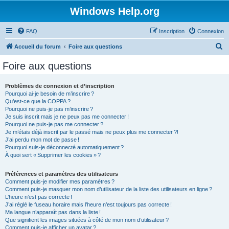
Windows Help.org
FAQ
Inscription
Connexion
R
Accueil du forum
Foire aux questions
e
Foire aux questions
c
h
Problèmes de connexion et d’inscription
Pourquoi ai-je besoin de m’inscrire ?
e
Qu’est-ce que la COPPA ?
r
Pourquoi ne puis-je pas m’inscrire ?
Je suis inscrit mais je ne peux pas me connecter !
c
Pourquoi ne puis-je pas me connecter ?
Je m’étais déjà inscrit par le passé mais ne peux plus me connecter ?!
h
J’ai perdu mon mot de passe !
e
Pourquoi suis-je déconnecté automatiquement ?
À quoi sert « Supprimer les cookies » ?
r
Préférences et paramètres des utilisateurs
Comment puis-je modifier mes paramètres ?
Comment puis-je masquer mon nom d’utilisateur de la liste des utilisateurs en ligne ?
L’heure n’est pas correcte !
J’ai réglé le fuseau horaire mais l’heure n’est toujours pas correcte !
Ma langue n’apparaît pas dans la liste !
Que signifient les images situées à côté de mon nom d’utilisateur ?
Comment puis-je afficher un avatar ?