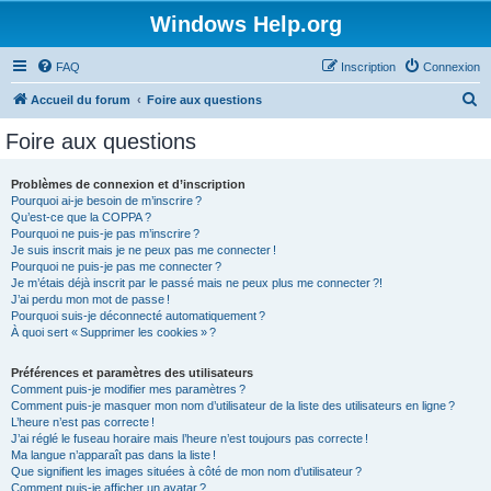
Windows Help.org
FAQ
Inscription
Connexion
R
Accueil du forum
Foire aux questions
e
Foire aux questions
c
h
Problèmes de connexion et d’inscription
Pourquoi ai-je besoin de m’inscrire ?
e
Qu’est-ce que la COPPA ?
r
Pourquoi ne puis-je pas m’inscrire ?
Je suis inscrit mais je ne peux pas me connecter !
c
Pourquoi ne puis-je pas me connecter ?
Je m’étais déjà inscrit par le passé mais ne peux plus me connecter ?!
h
J’ai perdu mon mot de passe !
e
Pourquoi suis-je déconnecté automatiquement ?
À quoi sert « Supprimer les cookies » ?
r
Préférences et paramètres des utilisateurs
Comment puis-je modifier mes paramètres ?
Comment puis-je masquer mon nom d’utilisateur de la liste des utilisateurs en ligne ?
L’heure n’est pas correcte !
J’ai réglé le fuseau horaire mais l’heure n’est toujours pas correcte !
Ma langue n’apparaît pas dans la liste !
Que signifient les images situées à côté de mon nom d’utilisateur ?
Comment puis-je afficher un avatar ?