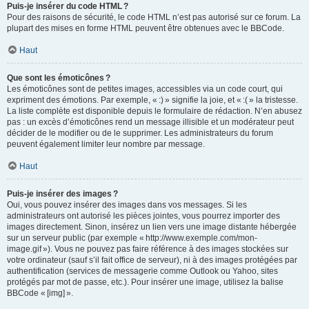
Puis-je insérer du code HTML ?
Pour des raisons de sécurité, le code HTML n’est pas autorisé sur ce forum. La
plupart des mises en forme HTML peuvent être obtenues avec le BBCode.
Haut
Que sont les émoticônes ?
Les émoticônes sont de petites images, accessibles via un code court, qui
expriment des émotions. Par exemple, « :) » signifie la joie, et « :( » la tristesse.
La liste complète est disponible depuis le formulaire de rédaction. N’en abusez
pas : un excès d’émoticônes rend un message illisible et un modérateur peut
décider de le modifier ou de le supprimer. Les administrateurs du forum
peuvent également limiter leur nombre par message.
Haut
Puis-je insérer des images ?
Oui, vous pouvez insérer des images dans vos messages. Si les
administrateurs ont autorisé les pièces jointes, vous pourrez importer des
images directement. Sinon, insérez un lien vers une image distante hébergée
sur un serveur public (par exemple « http://www.exemple.com/mon-
image.gif »). Vous ne pouvez pas faire référence à des images stockées sur
votre ordinateur (sauf s’il fait office de serveur), ni à des images protégées par
authentification (services de messagerie comme Outlook ou Yahoo, sites
protégés par mot de passe, etc.). Pour insérer une image, utilisez la balise
BBCode « [img] ».