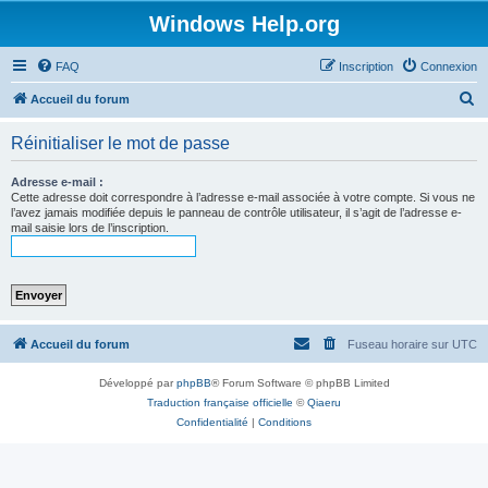
Windows Help.org
FAQ
Inscription
Connexion
R
Accueil du forum
e
Réinitialiser le mot de passe
c
h
Adresse e-mail :
Cette adresse doit correspondre à l’adresse e-mail associée à votre compte. Si vous ne
e
l’avez jamais modifiée depuis le panneau de contrôle utilisateur, il s’agit de l’adresse e-
mail saisie lors de l’inscription.
r
c
h
e
r
Accueil du forum
Fuseau horaire sur
UTC
Développé par
phpBB
® Forum Software © phpBB Limited
Traduction française officielle
©
Qiaeru
Confidentialité
|
Conditions