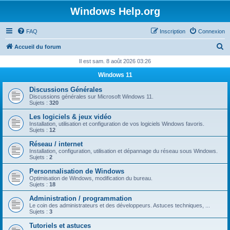
Windows Help.org
FAQ
Inscription
Connexion
R
Accueil du forum
e
Il est sam. 8 août 2026 03:26
c
Windows 11
h
Discussions Générales
e
Discussions générales sur Microsoft Windows 11.
Sujets :
320
r
Les logiciels & jeux vidéo
c
Installation, utilisation et configuration de vos logiciels Windows favoris.
Sujets :
12
h
Réseau / internet
e
Installation, configuration, utilisation et dépannage du réseau sous Windows.
Sujets :
2
r
Personnalisation de Windows
Optimisation de Windows, modification du bureau.
Sujets :
18
Administration / programmation
Le coin des administrateurs et des développeurs. Astuces techniques, ...
Sujets :
3
Tutoriels et astuces