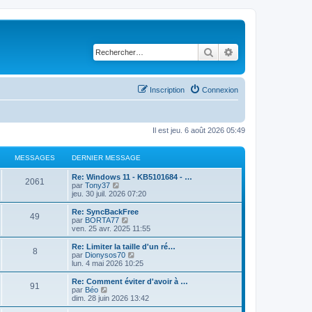
Rechercher
Recherche avancé
Inscription
Connexion
Il est jeu. 6 août 2026 05:49
MESSAGES
DERNIER MESSAGE
D
Re: Windows 11 - KB5101684 - …
M
2061
e
C
par
Tony37
r
o
jeu. 30 juil. 2026 07:20
e
n
n
i
s
D
Re: SyncBackFree
M
49
s
e
u
e
C
par
BORTA77
r
l
r
o
ven. 25 avr. 2025 11:55
e
s
m
t
n
n
e
e
i
s
D
Re: Limiter la taille d'un ré…
M
8
s
s
r
a
e
u
e
C
par
Dionysos70
s
l
r
l
r
o
lun. 4 mai 2026 10:25
e
a
e
s
m
t
g
n
n
g
d
e
e
i
s
D
Re: Comment éviter d'avoir à …
M
e
e
91
s
s
r
a
e
u
e
e
C
par
Béo
r
s
l
r
l
r
o
dim. 28 juin 2026 13:42
n
e
a
e
s
m
t
g
n
n
s
i
g
d