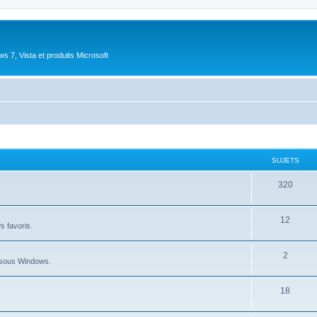
 7, Vista et produits Microsoft
SUJETS
S
320
u
S
12
j
ws favoris.
u
e
S
2
j
t
au sous Windows.
u
e
s
S
18
j
t
u
e
s