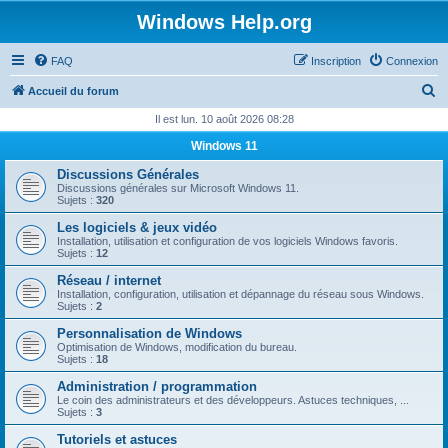
Windows Help.org
FAQ
Inscription
Connexion
R
Accueil du forum
e
Il est lun. 10 août 2026 08:28
c
Windows 11
h
Discussions Générales
e
Discussions générales sur Microsoft Windows 11.
Sujets :
320
r
Les logiciels & jeux vidéo
c
Installation, utilisation et configuration de vos logiciels Windows favoris.
Sujets :
12
h
Réseau / internet
e
Installation, configuration, utilisation et dépannage du réseau sous Windows.
Sujets :
2
r
Personnalisation de Windows
Optimisation de Windows, modification du bureau.
Sujets :
18
Administration / programmation
Le coin des administrateurs et des développeurs. Astuces techniques, ...
Sujets :
3
Tutoriels et astuces