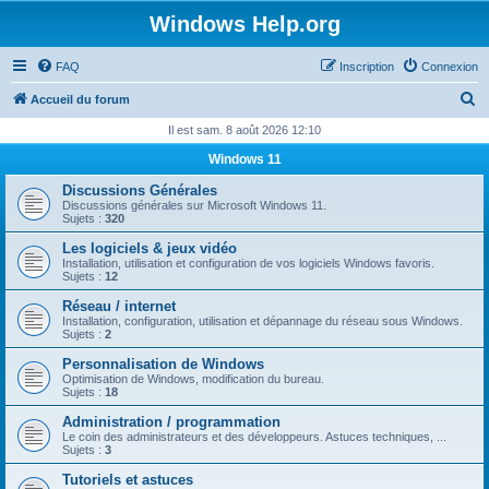
Windows Help.org
FAQ
Inscription
Connexion
R
Accueil du forum
e
Il est sam. 8 août 2026 12:10
c
Windows 11
h
Discussions Générales
e
Discussions générales sur Microsoft Windows 11.
Sujets :
320
r
Les logiciels & jeux vidéo
c
Installation, utilisation et configuration de vos logiciels Windows favoris.
Sujets :
12
h
Réseau / internet
e
Installation, configuration, utilisation et dépannage du réseau sous Windows.
Sujets :
2
r
Personnalisation de Windows
Optimisation de Windows, modification du bureau.
Sujets :
18
Administration / programmation
Le coin des administrateurs et des développeurs. Astuces techniques, ...
Sujets :
3
Tutoriels et astuces