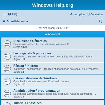
Windows Help.org
FAQ
Inscription
Connexion
R
Accueil du forum
e
Il est dim. 9 août 2026 11:14
c
Windows 11
h
Discussions Générales
e
Discussions générales sur Microsoft Windows 11.
Sujets :
320
r
Les logiciels & jeux vidéo
c
Installation, utilisation et configuration de vos logiciels Windows favoris.
Sujets :
12
h
Réseau / internet
e
Installation, configuration, utilisation et dépannage du réseau sous Windows.
Sujets :
2
r
Personnalisation de Windows
Optimisation de Windows, modification du bureau.
Sujets :
18
Administration / programmation
Le coin des administrateurs et des développeurs. Astuces techniques, ...
Sujets :
3
Tutoriels et astuces