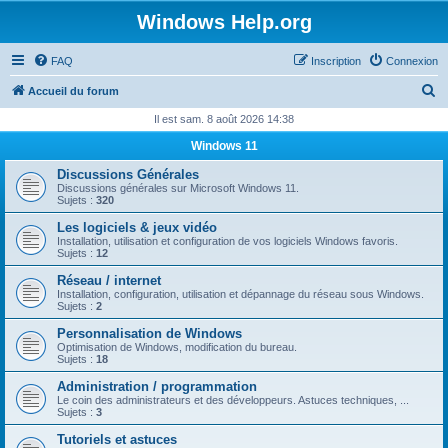
Windows Help.org
FAQ
Inscription
Connexion
R
Accueil du forum
e
Il est sam. 8 août 2026 14:38
c
Windows 11
h
Discussions Générales
e
Discussions générales sur Microsoft Windows 11.
Sujets :
320
r
Les logiciels & jeux vidéo
c
Installation, utilisation et configuration de vos logiciels Windows favoris.
Sujets :
12
h
Réseau / internet
e
Installation, configuration, utilisation et dépannage du réseau sous Windows.
Sujets :
2
r
Personnalisation de Windows
Optimisation de Windows, modification du bureau.
Sujets :
18
Administration / programmation
Le coin des administrateurs et des développeurs. Astuces techniques, ...
Sujets :
3
Tutoriels et astuces