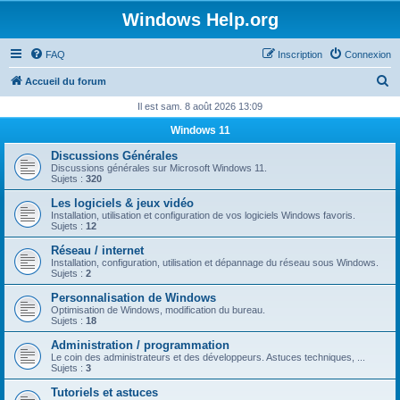
Windows Help.org
FAQ
Inscription
Connexion
R
Accueil du forum
e
Il est sam. 8 août 2026 13:09
c
Windows 11
h
Discussions Générales
e
Discussions générales sur Microsoft Windows 11.
Sujets :
320
r
Les logiciels & jeux vidéo
c
Installation, utilisation et configuration de vos logiciels Windows favoris.
Sujets :
12
h
Réseau / internet
e
Installation, configuration, utilisation et dépannage du réseau sous Windows.
Sujets :
2
r
Personnalisation de Windows
Optimisation de Windows, modification du bureau.
Sujets :
18
Administration / programmation
Le coin des administrateurs et des développeurs. Astuces techniques, ...
Sujets :
3
Tutoriels et astuces