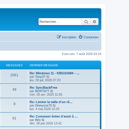
Rechercher
Recherche avancé
Inscription
Connexion
Il est ven. 7 août 2026 03:24
MESSAGES
DERNIER MESSAGE
D
Re: Windows 11 - KB5101684 - …
M
2061
e
C
par
Tony37
r
o
jeu. 30 juil. 2026 07:20
e
n
n
i
s
D
Re: SyncBackFree
M
49
s
e
u
e
C
par
BORTA77
r
l
r
o
ven. 25 avr. 2025 11:55
e
s
m
t
n
n
e
e
i
s
D
Re: Limiter la taille d'un ré…
M
8
s
s
r
a
e
u
e
C
par
Dionysos70
s
l
r
l
r
o
lun. 4 mai 2026 10:25
e
a
e
s
m
t
g
n
n
g
d
e
e
i
s
D
Re: Comment éviter d'avoir à …
M
e
e
91
s
s
r
a
e
u
e
e
C
par
Béo
r
s
l
r
l
r
o
dim. 28 juin 2026 13:42
n
e
a
e
s
m
t
g
n
n
s
i
g
d