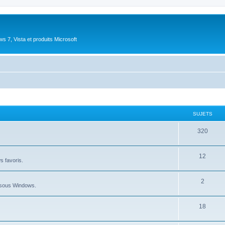
 7, Vista et produits Microsoft
SUJETS
S
320
u
S
12
j
ws favoris.
u
e
S
2
j
t
au sous Windows.
u
e
s
S
18
j
t
u
e
s