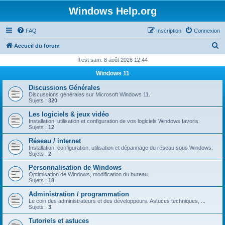
Windows Help.org
FAQ
Inscription
Connexion
R
Accueil du forum
e
Il est sam. 8 août 2026 12:44
c
Windows 11
h
Discussions Générales
e
Discussions générales sur Microsoft Windows 11.
Sujets :
320
r
Les logiciels & jeux vidéo
c
Installation, utilisation et configuration de vos logiciels Windows favoris.
Sujets :
12
h
Réseau / internet
e
Installation, configuration, utilisation et dépannage du réseau sous Windows.
Sujets :
2
r
Personnalisation de Windows
Optimisation de Windows, modification du bureau.
Sujets :
18
Administration / programmation
Le coin des administrateurs et des développeurs. Astuces techniques, ...
Sujets :
3
Tutoriels et astuces