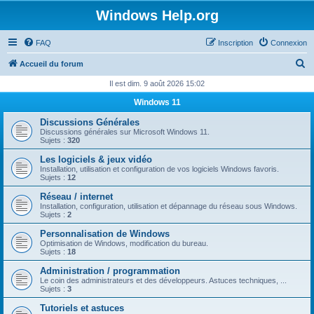
Windows Help.org
FAQ
Inscription
Connexion
R
Accueil du forum
e
Il est dim. 9 août 2026 15:02
c
Windows 11
h
Discussions Générales
e
Discussions générales sur Microsoft Windows 11.
Sujets :
320
r
Les logiciels & jeux vidéo
c
Installation, utilisation et configuration de vos logiciels Windows favoris.
Sujets :
12
h
Réseau / internet
e
Installation, configuration, utilisation et dépannage du réseau sous Windows.
Sujets :
2
r
Personnalisation de Windows
Optimisation de Windows, modification du bureau.
Sujets :
18
Administration / programmation
Le coin des administrateurs et des développeurs. Astuces techniques, ...
Sujets :
3
Tutoriels et astuces