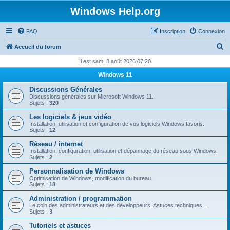
Windows Help.org
FAQ
Inscription
Connexion
R
Accueil du forum
e
Il est sam. 8 août 2026 07:20
c
Windows 11
h
Discussions Générales
e
Discussions générales sur Microsoft Windows 11.
Sujets :
320
r
Les logiciels & jeux vidéo
c
Installation, utilisation et configuration de vos logiciels Windows favoris.
Sujets :
12
h
Réseau / internet
e
Installation, configuration, utilisation et dépannage du réseau sous Windows.
Sujets :
2
r
Personnalisation de Windows
Optimisation de Windows, modification du bureau.
Sujets :
18
Administration / programmation
Le coin des administrateurs et des développeurs. Astuces techniques, ...
Sujets :
3
Tutoriels et astuces