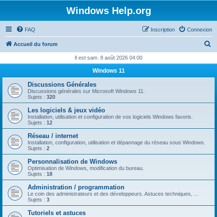
Windows Help.org
FAQ
Inscription
Connexion
R
Accueil du forum
e
Il est sam. 8 août 2026 04:00
c
Windows 11
h
Discussions Générales
e
Discussions générales sur Microsoft Windows 11.
Sujets :
320
r
Les logiciels & jeux vidéo
c
Installation, utilisation et configuration de vos logiciels Windows favoris.
Sujets :
12
h
Réseau / internet
e
Installation, configuration, utilisation et dépannage du réseau sous Windows.
Sujets :
2
r
Personnalisation de Windows
Optimisation de Windows, modification du bureau.
Sujets :
18
Administration / programmation
Le coin des administrateurs et des développeurs. Astuces techniques, ...
Sujets :
3
Tutoriels et astuces