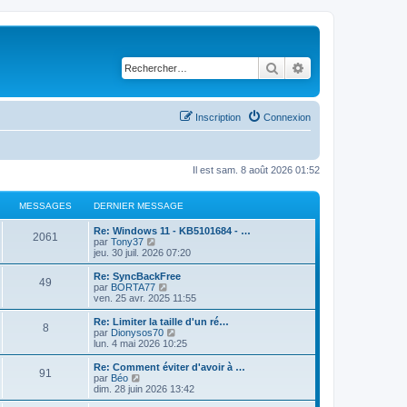
Rechercher
Recherche avancé
Inscription
Connexion
Il est sam. 8 août 2026 01:52
MESSAGES
DERNIER MESSAGE
D
Re: Windows 11 - KB5101684 - …
M
2061
e
C
par
Tony37
r
o
jeu. 30 juil. 2026 07:20
e
n
n
i
s
D
Re: SyncBackFree
M
49
s
e
u
e
C
par
BORTA77
r
l
r
o
ven. 25 avr. 2025 11:55
e
s
m
t
n
n
e
e
i
s
D
Re: Limiter la taille d'un ré…
M
8
s
s
r
a
e
u
e
C
par
Dionysos70
s
l
r
l
r
o
lun. 4 mai 2026 10:25
e
a
e
s
m
t
g
n
n
g
d
e
e
i
s
D
Re: Comment éviter d'avoir à …
M
e
e
91
s
s
r
a
e
u
e
e
C
par
Béo
r
s
l
r
l
r
o
dim. 28 juin 2026 13:42
n
e
a
e
s
m
t
g
n
n
s
i
g
d