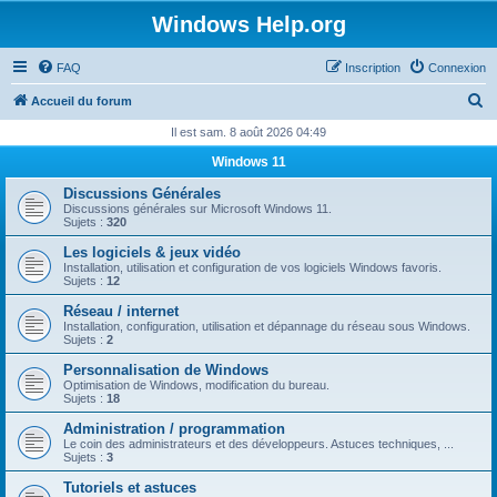
Windows Help.org
FAQ
Inscription
Connexion
R
Accueil du forum
e
Il est sam. 8 août 2026 04:49
c
Windows 11
h
Discussions Générales
e
Discussions générales sur Microsoft Windows 11.
Sujets :
320
r
Les logiciels & jeux vidéo
c
Installation, utilisation et configuration de vos logiciels Windows favoris.
Sujets :
12
h
Réseau / internet
e
Installation, configuration, utilisation et dépannage du réseau sous Windows.
Sujets :
2
r
Personnalisation de Windows
Optimisation de Windows, modification du bureau.
Sujets :
18
Administration / programmation
Le coin des administrateurs et des développeurs. Astuces techniques, ...
Sujets :
3
Tutoriels et astuces