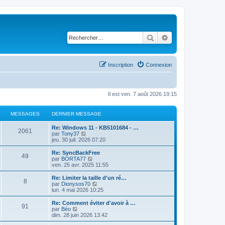
Rechercher
Recherche avancé
Inscription
Connexion
Il est ven. 7 août 2026 19:15
MESSAGES
DERNIER MESSAGE
D
Re: Windows 11 - KB5101684 - …
M
2061
e
C
par
Tony37
r
o
jeu. 30 juil. 2026 07:20
e
n
n
i
s
D
Re: SyncBackFree
M
49
s
e
u
e
C
par
BORTA77
r
l
r
o
ven. 25 avr. 2025 11:55
e
s
m
t
n
n
e
e
i
s
D
Re: Limiter la taille d'un ré…
M
8
s
s
r
a
e
u
e
C
par
Dionysos70
s
l
r
l
r
o
lun. 4 mai 2026 10:25
e
a
e
s
m
t
g
n
n
g
d
e
e
i
s
D
Re: Comment éviter d'avoir à …
M
e
e
91
s
s
r
a
e
u
e
e
C
par
Béo
r
s
l
r
l
r
o
dim. 28 juin 2026 13:42
n
e
a
e
s
m
t
g
n
n
s
i
g
d