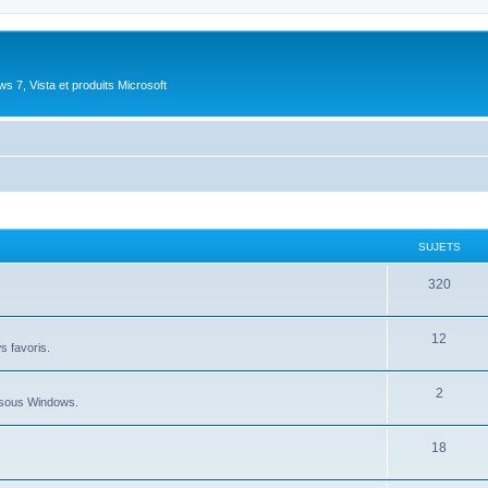
 7, Vista et produits Microsoft
SUJETS
S
320
u
S
12
j
ws favoris.
u
e
S
2
j
t
au sous Windows.
u
e
s
S
18
j
t
u
e
s