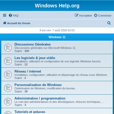
Windows Help.org
FAQ
Inscription
Connexion
R
Accueil du forum
e
Il est ven. 7 août 2026 03:03
c
Windows 11
h
Discussions Générales
e
Discussions générales sur Microsoft Windows 11.
Sujets :
320
r
Les logiciels & jeux vidéo
c
Installation, utilisation et configuration de vos logiciels Windows favoris.
Sujets :
12
h
Réseau / internet
e
Installation, configuration, utilisation et dépannage du réseau sous Windows.
Sujets :
2
r
Personnalisation de Windows
Optimisation de Windows, modification du bureau.
Sujets :
18
Administration / programmation
Le coin des administrateurs et des développeurs. Astuces techniques, ...
Sujets :
3
Tutoriels et astuces