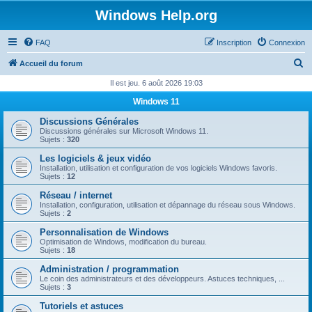
Windows Help.org
FAQ
Inscription
Connexion
R
Accueil du forum
e
Il est jeu. 6 août 2026 19:03
c
Windows 11
h
Discussions Générales
e
Discussions générales sur Microsoft Windows 11.
Sujets :
320
r
Les logiciels & jeux vidéo
c
Installation, utilisation et configuration de vos logiciels Windows favoris.
Sujets :
12
h
Réseau / internet
e
Installation, configuration, utilisation et dépannage du réseau sous Windows.
Sujets :
2
r
Personnalisation de Windows
Optimisation de Windows, modification du bureau.
Sujets :
18
Administration / programmation
Le coin des administrateurs et des développeurs. Astuces techniques, ...
Sujets :
3
Tutoriels et astuces