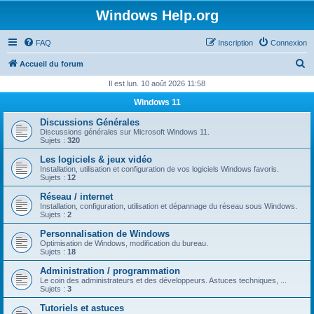
Windows Help.org
FAQ
Inscription
Connexion
R
Accueil du forum
e
Il est lun. 10 août 2026 11:58
c
Windows 11
h
Discussions Générales
e
Discussions générales sur Microsoft Windows 11.
Sujets :
320
r
Les logiciels & jeux vidéo
c
Installation, utilisation et configuration de vos logiciels Windows favoris.
Sujets :
12
h
Réseau / internet
e
Installation, configuration, utilisation et dépannage du réseau sous Windows.
Sujets :
2
r
Personnalisation de Windows
Optimisation de Windows, modification du bureau.
Sujets :
18
Administration / programmation
Le coin des administrateurs et des développeurs. Astuces techniques, ...
Sujets :
3
Tutoriels et astuces