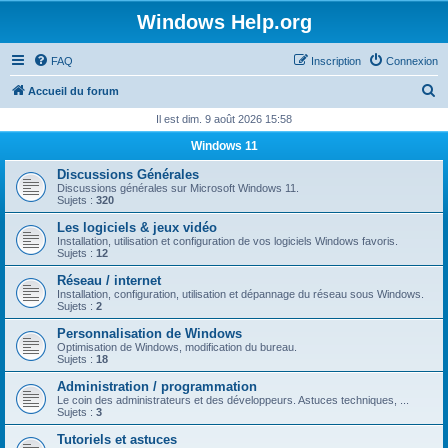
Windows Help.org
FAQ
Inscription
Connexion
R
Accueil du forum
e
Il est dim. 9 août 2026 15:58
c
Windows 11
h
Discussions Générales
e
Discussions générales sur Microsoft Windows 11.
Sujets :
320
r
Les logiciels & jeux vidéo
c
Installation, utilisation et configuration de vos logiciels Windows favoris.
Sujets :
12
h
Réseau / internet
e
Installation, configuration, utilisation et dépannage du réseau sous Windows.
Sujets :
2
r
Personnalisation de Windows
Optimisation de Windows, modification du bureau.
Sujets :
18
Administration / programmation
Le coin des administrateurs et des développeurs. Astuces techniques, ...
Sujets :
3
Tutoriels et astuces