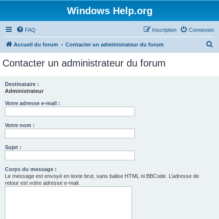
Windows Help.org
FAQ
Inscription
Connexion
R
Accueil du forum
Contacter un administrateur du forum
e
Contacter un administrateur du forum
c
h
Destinataire :
Administrateur
e
r
Votre adresse e-mail :
c
Votre nom :
h
e
Sujet :
r
Corps du message :
Le message est envoyé en texte brut, sans balise HTML ni BBCode. L’adresse de
retour est votre adresse e-mail.