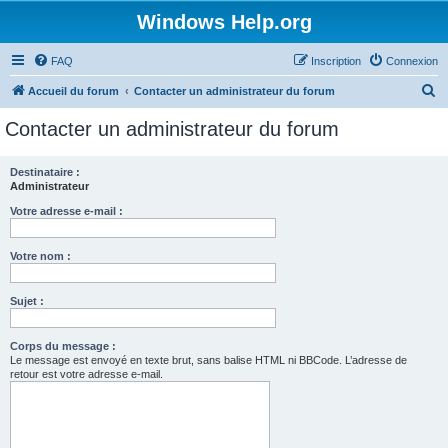
Windows Help.org
FAQ
Inscription
Connexion
R
Accueil du forum
Contacter un administrateur du forum
e
Contacter un administrateur du forum
c
h
Destinataire :
Administrateur
e
r
Votre adresse e-mail :
c
Votre nom :
h
e
Sujet :
r
Corps du message :
Le message est envoyé en texte brut, sans balise HTML ni BBCode. L’adresse de
retour est votre adresse e-mail.