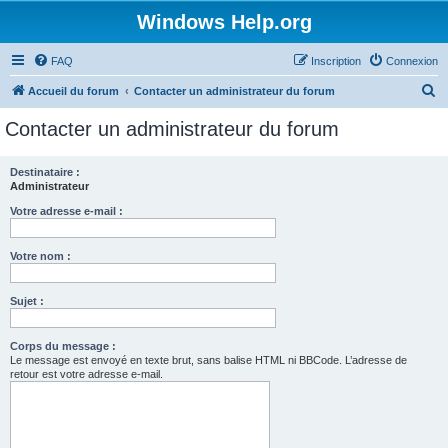
Windows Help.org
FAQ
Inscription
Connexion
R
Accueil du forum
Contacter un administrateur du forum
e
Contacter un administrateur du forum
c
h
Destinataire :
Administrateur
e
r
Votre adresse e-mail :
c
Votre nom :
h
e
Sujet :
r
Corps du message :
Le message est envoyé en texte brut, sans balise HTML ni BBCode. L’adresse de
retour est votre adresse e-mail.