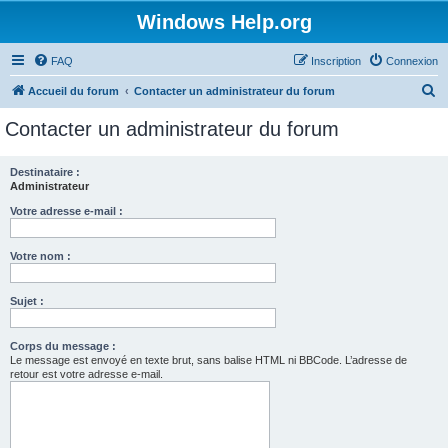
Windows Help.org
FAQ
Inscription
Connexion
R
Accueil du forum
Contacter un administrateur du forum
e
Contacter un administrateur du forum
c
h
Destinataire :
Administrateur
e
r
Votre adresse e-mail :
c
Votre nom :
h
e
Sujet :
r
Corps du message :
Le message est envoyé en texte brut, sans balise HTML ni BBCode. L’adresse de
retour est votre adresse e-mail.