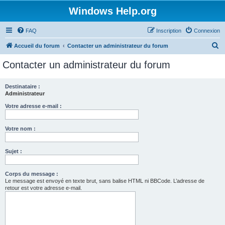
Windows Help.org
FAQ
Inscription
Connexion
R
Accueil du forum
Contacter un administrateur du forum
e
Contacter un administrateur du forum
c
h
Destinataire :
Administrateur
e
r
Votre adresse e-mail :
c
Votre nom :
h
e
Sujet :
r
Corps du message :
Le message est envoyé en texte brut, sans balise HTML ni BBCode. L’adresse de
retour est votre adresse e-mail.