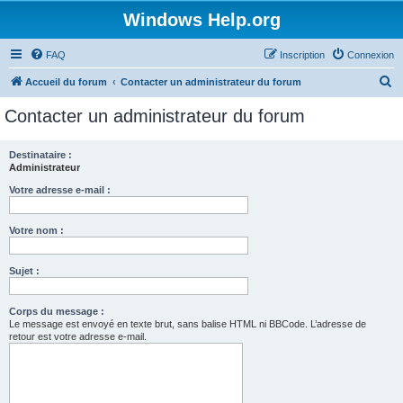
Windows Help.org
FAQ
Inscription
Connexion
R
Accueil du forum
Contacter un administrateur du forum
e
Contacter un administrateur du forum
c
h
Destinataire :
Administrateur
e
r
Votre adresse e-mail :
c
Votre nom :
h
e
Sujet :
r
Corps du message :
Le message est envoyé en texte brut, sans balise HTML ni BBCode. L’adresse de
retour est votre adresse e-mail.