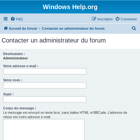
Windows Help.org
FAQ
Inscription
Connexion
R
Accueil du forum
Contacter un administrateur du forum
e
Contacter un administrateur du forum
c
h
Destinataire :
Administrateur
e
r
Votre adresse e-mail :
c
Votre nom :
h
e
Sujet :
r
Corps du message :
Le message est envoyé en texte brut, sans balise HTML ni BBCode. L’adresse de
retour est votre adresse e-mail.