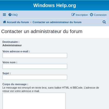
Windows Help.org
FAQ
Inscription
Connexion
R
Accueil du forum
Contacter un administrateur du forum
e
Contacter un administrateur du forum
c
h
Destinataire :
Administrateur
e
r
Votre adresse e-mail :
c
Votre nom :
h
e
Sujet :
r
Corps du message :
Le message est envoyé en texte brut, sans balise HTML ni BBCode. L’adresse de
retour est votre adresse e-mail.