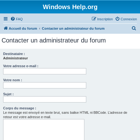
Windows Help.org
FAQ
Inscription
Connexion
R
Accueil du forum
Contacter un administrateur du forum
e
Contacter un administrateur du forum
c
h
Destinataire :
Administrateur
e
r
Votre adresse e-mail :
c
Votre nom :
h
e
Sujet :
r
Corps du message :
Le message est envoyé en texte brut, sans balise HTML ni BBCode. L’adresse de
retour est votre adresse e-mail.