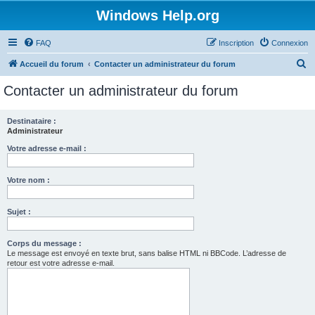
Windows Help.org
FAQ
Inscription
Connexion
R
Accueil du forum
Contacter un administrateur du forum
e
Contacter un administrateur du forum
c
h
Destinataire :
Administrateur
e
r
Votre adresse e-mail :
c
Votre nom :
h
e
Sujet :
r
Corps du message :
Le message est envoyé en texte brut, sans balise HTML ni BBCode. L’adresse de
retour est votre adresse e-mail.