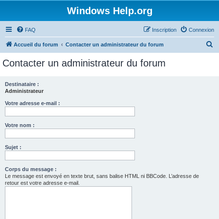
Windows Help.org
FAQ
Inscription
Connexion
R
Accueil du forum
Contacter un administrateur du forum
e
Contacter un administrateur du forum
c
h
Destinataire :
Administrateur
e
r
Votre adresse e-mail :
c
Votre nom :
h
e
Sujet :
r
Corps du message :
Le message est envoyé en texte brut, sans balise HTML ni BBCode. L’adresse de
retour est votre adresse e-mail.