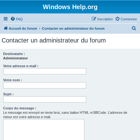
Windows Help.org
FAQ
Inscription
Connexion
R
Accueil du forum
Contacter un administrateur du forum
e
Contacter un administrateur du forum
c
h
Destinataire :
Administrateur
e
r
Votre adresse e-mail :
c
Votre nom :
h
e
Sujet :
r
Corps du message :
Le message est envoyé en texte brut, sans balise HTML ni BBCode. L’adresse de
retour est votre adresse e-mail.