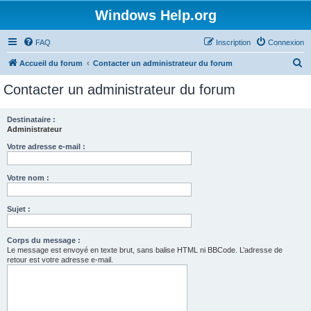
Windows Help.org
FAQ
Inscription
Connexion
R
Accueil du forum
Contacter un administrateur du forum
e
Contacter un administrateur du forum
c
h
Destinataire :
Administrateur
e
r
Votre adresse e-mail :
c
Votre nom :
h
e
Sujet :
r
Corps du message :
Le message est envoyé en texte brut, sans balise HTML ni BBCode. L’adresse de
retour est votre adresse e-mail.