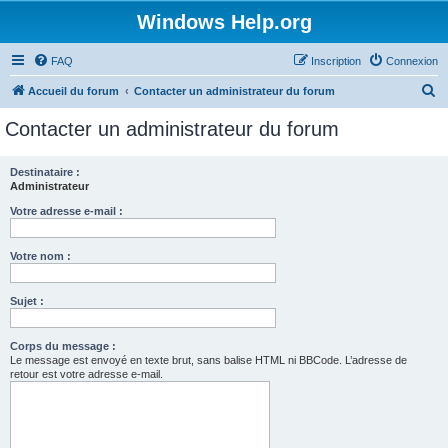
Windows Help.org
FAQ
Inscription
Connexion
R
Accueil du forum
Contacter un administrateur du forum
e
Contacter un administrateur du forum
c
h
Destinataire :
Administrateur
e
r
Votre adresse e-mail :
c
Votre nom :
h
e
Sujet :
r
Corps du message :
Le message est envoyé en texte brut, sans balise HTML ni BBCode. L’adresse de
retour est votre adresse e-mail.