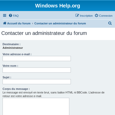
Windows Help.org
FAQ
Inscription
Connexion
R
Accueil du forum
Contacter un administrateur du forum
e
Contacter un administrateur du forum
c
h
Destinataire :
Administrateur
e
r
Votre adresse e-mail :
c
Votre nom :
h
e
Sujet :
r
Corps du message :
Le message est envoyé en texte brut, sans balise HTML ni BBCode. L’adresse de
retour est votre adresse e-mail.