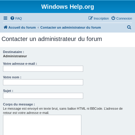
Windows Help.org
FAQ
Inscription
Connexion
R
Accueil du forum
Contacter un administrateur du forum
e
Contacter un administrateur du forum
c
h
Destinataire :
Administrateur
e
r
Votre adresse e-mail :
c
Votre nom :
h
e
Sujet :
r
Corps du message :
Le message est envoyé en texte brut, sans balise HTML ni BBCode. L’adresse de
retour est votre adresse e-mail.